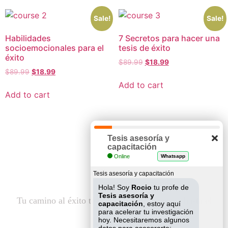
Sale!
Sale!
Habilidades
7 Secretos para hacer una
socioemocionales para el
tesis de éxito
éxito
$
89.99
$
18.99
$
89.99
$
18.99
Add to cart
Add to cart
Tesis asesoría y
capacitación
Online
Whatsapp
Tesis asesoría y capacitación
Hola! Soy
Rocio
tu profe de
Tesis asesoría y
Tu camino al éxito te espera, iremos contigo hasta el
capacitación
, estoy aquí
final.
para acelerar tu investigación
hoy. Necesitaremos algunos
datos para asesorarte: