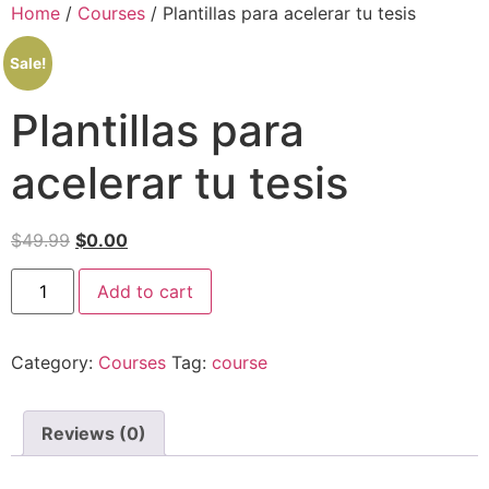
Home
/
Courses
/ Plantillas para acelerar tu tesis
Sale!
Plantillas para
acelerar tu tesis
$
49.99
$
0.00
Add to cart
Category:
Courses
Tag:
course
Reviews (0)