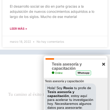
El desarrollo social se dio en parte gracias a la
adquisición de nuevos conocimientos adquiridos a lo
largo de los siglos. Mucho de ese material
LEER MÁS »
marzo 18, 2022
No hay comentarios
Tesis asesoría y
capacitación
Online
Whatsapp
Tesis asesoría y capacitación
Hola! Soy
Rocio
tu profe de
Tesis asesoría y
Tu camino al éxito te espera, iremos contigo hasta el
capacitación
, estoy aquí
final.
para acelerar tu investigación
hoy. Necesitaremos algunos
datos para asesorarte: